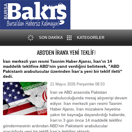
SON DAKİKA
KATEGORİLER
ABD'DEN İRAN'A YENİ TEKLİF!
İran merkezli yarı resmi Tasnim Haber Ajansı, İran’ın 14
maddelik teklifine ABD’nin yanıt verdiğini belirterek, "ABD
Pakistanlı arabulucular üzerinden İran’a yeni bir teklif iletti"
dedi.
21 Mayıs 2026 Perşembe 08:53
İran ve ABD arasında Pakistan
arabuluculuğunda mesaj alışverişi devam
ediyor. İran merkezli yarı resmi Tasnim
Haber Ajansı, İran müzakere heyetine
yakın bir kaynağa dayandırdığı haberde,
İran’ın 3 gün önce 14 maddelik teklifini
göndermesinin ardından ABD’nin Pakistanlı arabulucular
aracılığıyla yeni bir teklifi İran’a ilettiğini aktardı.