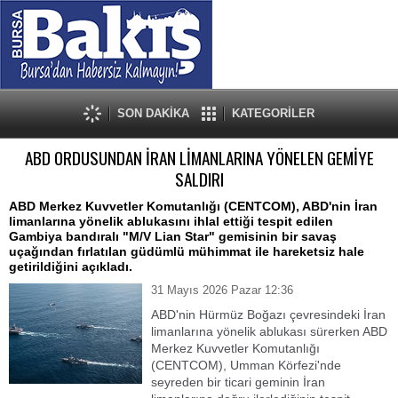
SON DAKİKA
KATEGORİLER
ABD ORDUSUNDAN İRAN LİMANLARINA YÖNELEN GEMİYE
SALDIRI
ABD Merkez Kuvvetler Komutanlığı (CENTCOM), ABD'nin İran
limanlarına yönelik ablukasını ihlal ettiği tespit edilen
Gambiya bandıralı "M/V Lian Star" gemisinin bir savaş
uçağından fırlatılan güdümlü mühimmat ile hareketsiz hale
getirildiğini açıkladı.
31 Mayıs 2026 Pazar 12:36
ABD'nin Hürmüz Boğazı çevresindeki İran
limanlarına yönelik ablukası sürerken ABD
Merkez Kuvvetler Komutanlığı
(CENTCOM), Umman Körfezi'nde
seyreden bir ticari geminin İran